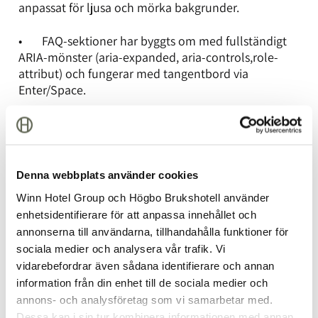
anpassat för ljusa och mörka bakgrunder.
• FAQ-sektioner har byggts om med fullständigt
ARIA-mönster (aria-expanded, aria-controls,role-
attribut) och fungerar med tangentbord via
Enter/Space.
• Dropdown-menyer och hamburgermenyn har
fått aria-expanded-synkronisering via
MutationObserver, samt Escape-tangent för att
stänga med återföring av fokus.
Denna webbplats använder cookies
Winn Hotel Group och Högbo Brukshotell använder
• Klarna-modal i sidfoten har anpassats med
enhetsidentifierare för att anpassa innehållet och
focus-trap, Escape-tangent och återföring av fokus.
annonserna till användarna, tillhandahålla funktioner för
sociala medier och analysera vår trafik. Vi
• Webflow-sliders byter inte längre automatiskt
vidarebefordrar även sådana identifierare och annan
slide när användaren har prefers-reduced-motion
information från din enhet till de sociala medier och
aktiverat.
annons- och analysföretag som vi samarbetar med.
Dessa kan i sin tur kombinera informationen med annan