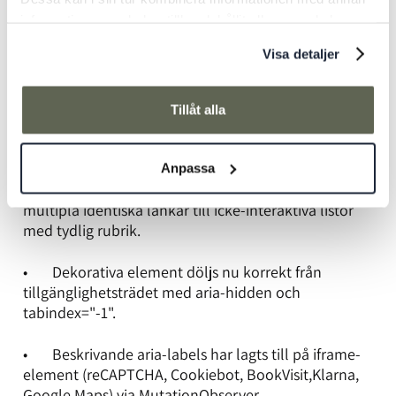
information som du har tillhandahållit eller som de har
Semantik och struktur
samlat in när du har använt deras tjänster.
Visa detaljer
• Tomma och redundanta länkar har tagits bort
eller åtgärdats på ett flertal sidor.
Tillåt alla
• Aria-labelledby har lagts till på footer-
landmärket med svenskt namn ('Sidfot').
Anpassa
• Instagram-sektioner har strukturerats om från
multipla identiska länkar till icke-interaktiva listor
med tydlig rubrik.
• Dekorativa element döljs nu korrekt från
tillgänglighetsträdet med aria-hidden och
tabindex="-1".
• Beskrivande aria-labels har lagts till på iframe-
element (reCAPTCHA, Cookiebot, BookVisit,Klarna,
Google Maps) via MutationObserver.