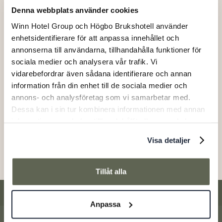
Denna webbplats använder cookies
Winn Hotel Group och Högbo Brukshotell använder
enhetsidentifierare för att anpassa innehållet och
annonserna till användarna, tillhandahålla funktioner för
sociala medier och analysera vår trafik. Vi
vidarebefordrar även sådana identifierare och annan
Christmas table at Högbo Bruk
information från din enhet till de sociala medier och
25/11/2026
-
20/12/2026
annons- och analysföretag som vi samarbetar med.
Dessa kan i sin tur kombinera informationen med annan
Book a Christmas table in Nya Herrgården at Högbo
information som du har tillhandahållit eller som de har
Bruk and enjoy locally produced delicacies, unique
samlat in när du har använt deras tjänster.
flavours and genuine craftsmanship.
Visa detaljer
Tillåt alla
Anpassa
Footer