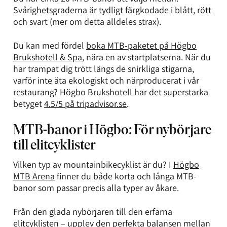
Svårighetsgraderna är tydligt färgkodade i blått, rött
och svart (mer om detta alldeles strax).
Du kan med fördel
boka MTB-paketet på Högbo
Brukshotell & Spa
, nära en av startplatserna. När du
har trampat dig trött längs de snirkliga stigarna,
varför inte äta ekologiskt och närproducerat i vår
restaurang? Högbo Brukshotell har det superstarka
betyget
4.5/5 på tripadvisor.se
.
MTB-banor i Högbo: För nybörjare
till elitcyklister
Vilken typ av mountainbikecyklist är du? I
Högbo
MTB Arena
finner du både korta och långa MTB-
banor som passar precis alla typer av åkare.
Från den glada nybörjaren till den erfarna
elitcyklisten – upplev den perfekta balansen mellan