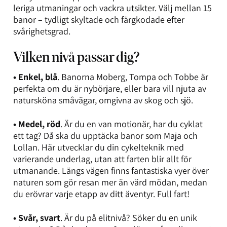
leriga utmaningar och vackra utsikter. Välj mellan 15
banor – tydligt skyltade och färgkodade efter
svårighetsgrad.
Vilken nivå passar dig?
• Enkel, blå
. Banorna Moberg, Tompa och Tobbe är
perfekta om du är nybörjare, eller bara vill njuta av
natursköna småvägar, omgivna av skog och sjö.
• Medel, röd
. Är du en van motionär, har du cyklat
ett tag? Då ska du upptäcka banor som Maja och
Lollan. Här utvecklar du din cykelteknik med
varierande underlag, utan att farten blir allt för
utmanande. Längs vägen finns fantastiska vyer över
naturen som gör resan mer än värd mödan, medan
du erövrar varje etapp av ditt äventyr. Full fart!
• Svår, svart
. Är du på elitnivå? Söker du en unik