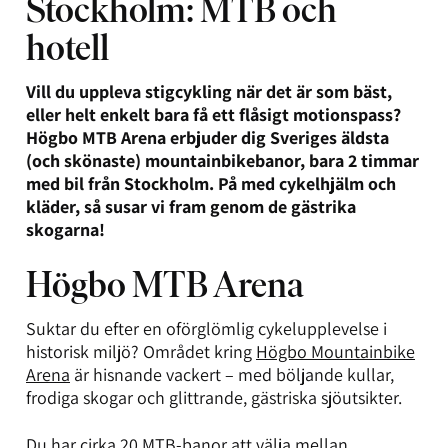
Stockholm: MTB och
hotell
Vill du uppleva stigcykling när det är som bäst,
eller helt enkelt bara få ett flåsigt motionspass?
Högbo MTB Arena erbjuder dig Sveriges äldsta
(och skönaste) mountainbikebanor, bara 2 timmar
med bil från Stockholm. På med cykelhjälm och
kläder, så susar vi fram genom de gästrika
skogarna!
Högbo MTB Arena
Suktar du efter en oförglömlig cykelupplevelse i
historisk miljö? Området kring
Högbo Mountainbike
Arena
är hisnande vackert – med böljande kullar,
frodiga skogar och glittrande, gästriska sjöutsikter.
Du har cirka 20 MTB-banor att välja mellan.