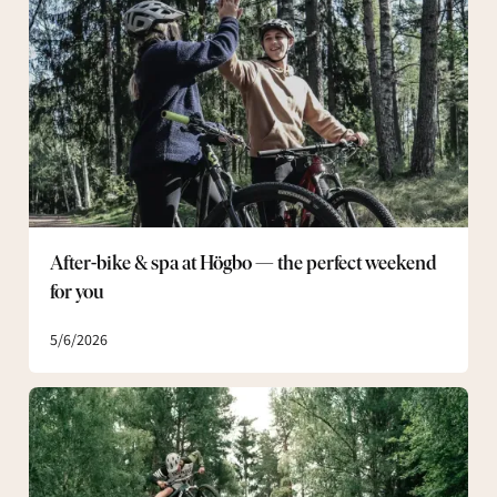
&
spa
at
Högbo
—
the
perfect
weekend
for
you
After-bike & spa at Högbo — the perfect weekend
for you
5/6/2026
Master
your
technique:
Högbo