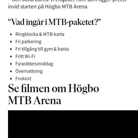
invid starten på Högbo MTB Arena.
“Vad ingår i MTB-paketet?”
Ringklocka & MTB-karta
Fri parkering
Fri tillgång till gym & bastu
Fritt Wi-Fi
Fyrarättersmiddag
Övernattning
Frukost
Se filmen om Högbo
MTB Arena