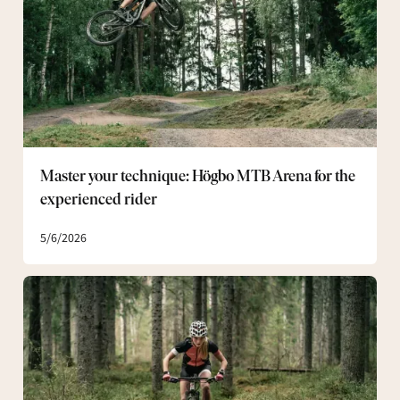
MTB
Arena
for
the
experienced
rider
Master your technique: Högbo MTB Arena for the
experienced rider
5/6/2026
From
asphalt
to
trail:
your
guide