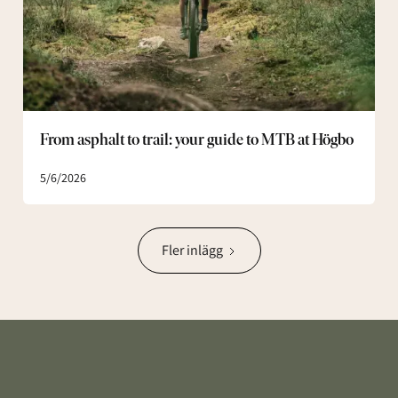
to
MTB
at
Högbo
From asphalt to trail: your guide to MTB at Högbo
5/6/2026
Fler inlägg