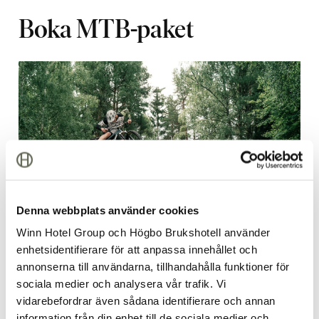
Boka MTB-paket
Denna webbplats använder cookies
Winn Hotel Group och Högbo Brukshotell använder
enhetsidentifierare för att anpassa innehållet och
annonserna till användarna, tillhandahålla funktioner för
sociala medier och analysera vår trafik. Vi
Varför inte sätta guldkant på din MTB-upplevelse?
vidarebefordrar även sådana identifierare och annan
Möt
MTB-paketet
.
information från din enhet till de sociala medier och