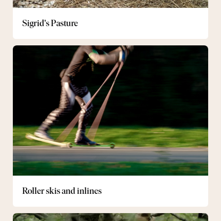
Sigrid's Pasture
Roller
skis
and
inlines
Roller skis and inlines
Children's