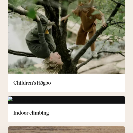
Högbo
Children's Högbo
Indoor
climbing
Indoor climbing
Swimming