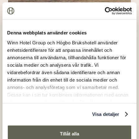
in
Högbo
Denna webbplats använder cookies
Winn Hotel Group och Högbo Brukshotell använder
enhetsidentifierare för att anpassa innehållet och
annonserna till användarna, tillhandahålla funktioner för
sociala medier och analysera vår trafik. Vi
vidarebefordrar även sådana identifierare och annan
information från din enhet till de sociala medier och
Swimming in Högbo
annons- och analysföretag som vi samarbetar med.
Dessa kan i sin tur kombinera informationen med annan
Padel
information som du har tillhandahållit eller som de har
samlat in när du har använt deras tjänster.
Visa detaljer
Tillåt alla