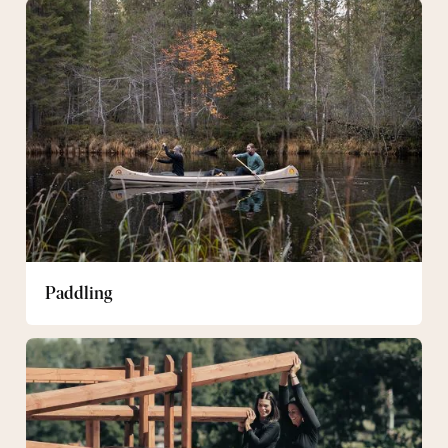
Paddling
Paddling
Outdoor
gym