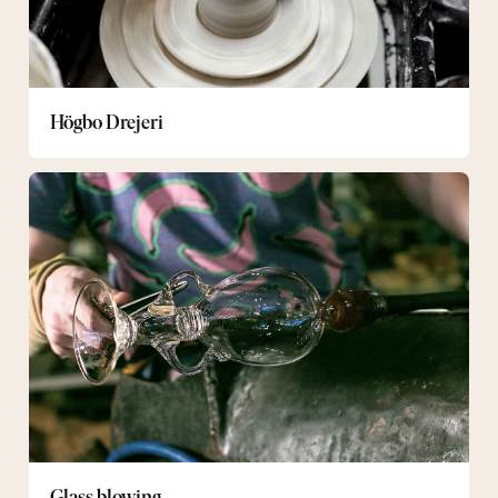
Högbo Drejeri
Glass
blowing
Glass blowing