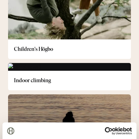
Children's Högbo
Indoor
climbing
Indoor climbing
Swimming
in
Högbo