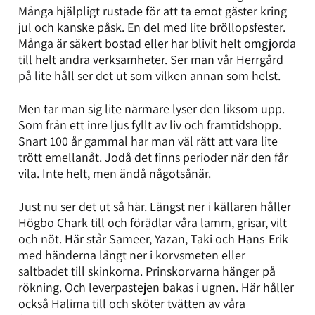
Många hjälpligt rustade för att ta emot gäster kring
jul och kanske påsk. En del med lite bröllopsfester.
Många är säkert bostad eller har blivit helt omgjorda
till helt andra verksamheter. Ser man vår Herrgård
på lite håll ser det ut som vilken annan som helst.
Men tar man sig lite närmare lyser den liksom upp.
Som från ett inre ljus fyllt av liv och framtidshopp.
Snart 100 år gammal har man väl rätt att vara lite
trött emellanåt. Jodå det finns perioder när den får
vila. Inte helt, men ändå någotsånär.
Just nu ser det ut så här. Längst ner i källaren håller
Högbo Chark till och förädlar våra lamm, grisar, vilt
och nöt. Här står Sameer, Yazan, Taki och Hans-Erik
med händerna långt ner i korvsmeten eller
saltbadet till skinkorna. Prinskorvarna hänger på
rökning. Och leverpastejen bakas i ugnen. Här håller
också Halima till och sköter tvätten av våra