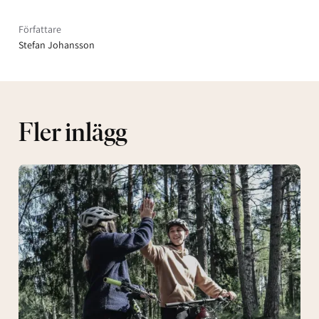
Författare
Stefan Johansson
Fler inlägg
After-
bike
&
spa
på
Högbo
—
den
perfekta