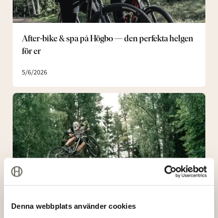
helgen
för
er
After-bike & spa på Högbo — den perfekta helgen
för er
5/6/2026
Bemästra
tekniken:
Högbo
MTB
Arena
för
den
erfarne
cyklisten
Denna webbplats använder cookies