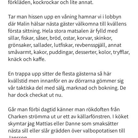
förkläden, kockrockar och lite annat.
Tar man hissen upp en våning hamnar vi i lobbyn
där Malin hälsar nästa gäster välkomna till kvällens
första sittning. Hela stora matsalen är fylld med
sillar, fiskar, såser, bröd, ostar, korvar, skinkor,
grönsaker, sallader, lutfiskar, revbensspjäll, annat
småvarmt, kakor, puddingar, desserter, kolor, tryfflar,
knäck och kaffe.
En trappa upp sitter de flesta gästerna så här
kvällstid men innanför en av dörrarna gömmer sig
vår taktiska del med sälj, marknad och bokning. De
har dock checkat ut nu.
Går man förbi dagtid känner man rökdoften från
Charken strömma ut ur ett av källarfönstren. I köket
skymtar jag Mattias eller Danne som smaksätter
nästa sill eller slår grädden över valbopotatisen till
Jansson.