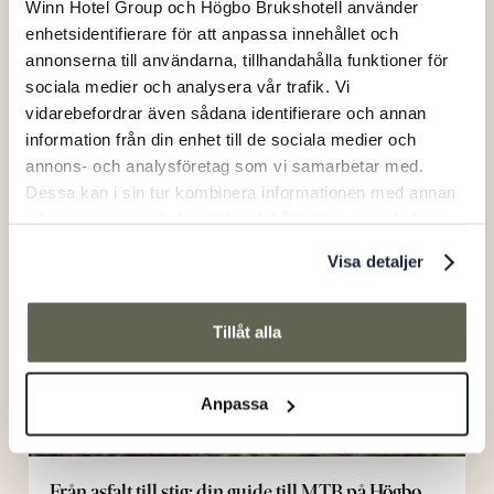
Winn Hotel Group och Högbo Brukshotell använder
enhetsidentifierare för att anpassa innehållet och
Bemästra tekniken: Högbo MTB Arena för den
annonserna till användarna, tillhandahålla funktioner för
erfarne cyklisten
sociala medier och analysera vår trafik. Vi
vidarebefordrar även sådana identifierare och annan
5/6/2026
information från din enhet till de sociala medier och
annons- och analysföretag som vi samarbetar med.
Från
Dessa kan i sin tur kombinera informationen med annan
asfalt
information som du har tillhandahållit eller som de har
till
samlat in när du har använt deras tjänster.
stig:
Visa detaljer
din
guide
Tillåt alla
till
MTB
på
Anpassa
Högbo
Från asfalt till stig: din guide till MTB på Högbo