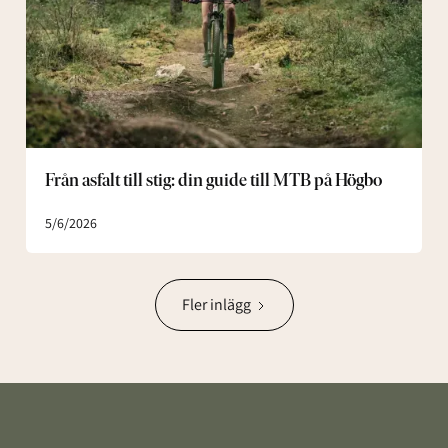
guide
till
MTB
på
Högbo
Från asfalt till stig: din guide till MTB på Högbo
5/6/2026
Fler inlägg