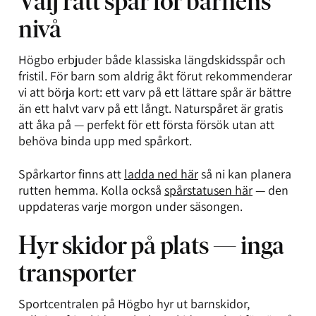
Välj rätt spår för barnens
nivå
Högbo erbjuder både klassiska längdskidsspår och
fristil. För barn som aldrig åkt förut rekommenderar
vi att börja kort: ett varv på ett lättare spår är bättre
än ett halvt varv på ett långt. Naturspåret är gratis
att åka på — perfekt för ett första försök utan att
behöva binda upp med spårkort.
Spårkartor finns att
ladda ned här
så ni kan planera
rutten hemma. Kolla också
spårstatusen här
— den
uppdateras varje morgon under säsongen.
Hyr skidor på plats — inga
transporter
Sportcentralen på Högbo hyr ut barnskidor,