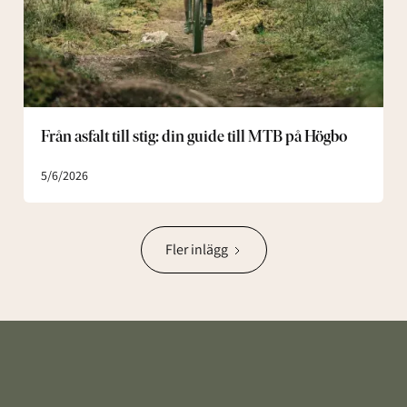
till
MTB
på
Högbo
Från asfalt till stig: din guide till MTB på Högbo
5/6/2026
Fler inlägg