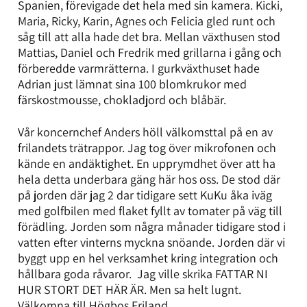
Spanien, förevigade det hela med sin kamera. Kicki,
Maria, Ricky, Karin, Agnes och Felicia gled runt och
såg till att alla hade det bra. Mellan växthusen stod
Mattias, Daniel och Fredrik med grillarna i gång och
förberedde varmrätterna. I gurkväxthuset hade
Adrian just lämnat sina 100 blomkrukor med
färskostmousse, chokladjord och blåbär.
Vår koncernchef Anders höll välkomsttal på en av
frilandets trätrappor. Jag tog över mikrofonen och
kände en andäktighet. En upprymdhet över att ha
hela detta underbara gäng här hos oss. De stod där
på jorden där jag 2 dar tidigare sett KuKu åka iväg
med golfbilen med flaket fyllt av tomater på väg till
förädling. Jorden som några månader tidigare stod i
vatten efter vinterns myckna snöande. Jorden där vi
byggt upp en hel verksamhet kring integration och
hållbara goda råvaror. Jag ville skrika FATTAR NI
HUR STORT DET HÄR ÄR. Men sa helt lugnt.
Välkomna till Högbos Friland.