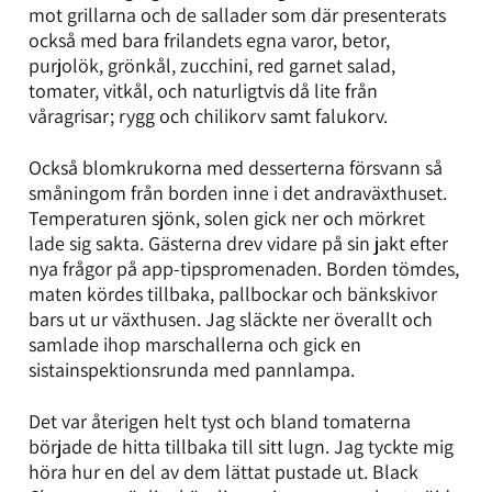
mot grillarna och de sallader som där presenterats
också med bara frilandets egna varor, betor,
purjolök, grönkål, zucchini, red garnet salad,
tomater, vitkål, och naturligtvis då lite från
våragrisar; rygg och chilikorv samt falukorv.
Också blomkrukorna med desserterna försvann så
småningom från borden inne i det andraväxthuset.
Temperaturen sjönk, solen gick ner och mörkret
lade sig sakta. Gästerna drev vidare på sin jakt efter
nya frågor på app-tipspromenaden. Borden tömdes,
maten kördes tillbaka, pallbockar och bänkskivor
bars ut ur växthusen. Jag släckte ner överallt och
samlade ihop marschallerna och gick en
sistainspektionsrunda med pannlampa.
Det var återigen helt tyst och bland tomaterna
började de hitta tillbaka till sitt lugn. Jag tyckte mig
höra hur en del av dem lättat pustade ut. Black