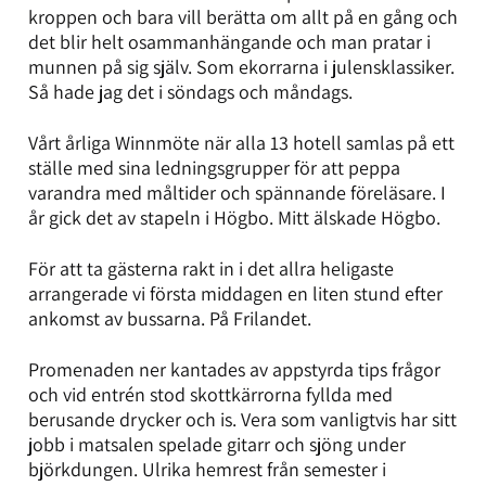
kroppen och bara vill berätta om allt på en gång och
det blir helt osammanhängande och man pratar i
munnen på sig själv. Som ekorrarna i julensklassiker.
Så hade jag det i söndags och måndags.
Vårt årliga Winnmöte när alla 13 hotell samlas på ett
ställe med sina ledningsgrupper för att peppa
varandra med måltider och spännande föreläsare. I
år gick det av stapeln i Högbo. Mitt älskade Högbo.
För att ta gästerna rakt in i det allra heligaste
arrangerade vi första middagen en liten stund efter
ankomst av bussarna. På Frilandet.
Promenaden ner kantades av appstyrda tips frågor
och vid entrén stod skottkärrorna fyllda med
berusande drycker och is. Vera som vanligtvis har sitt
jobb i matsalen spelade gitarr och sjöng under
björkdungen. Ulrika hemrest från semester i