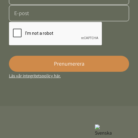
E-post
Google Recaptcha Response
Prenumerera
Läs vår integritetspolicy här.