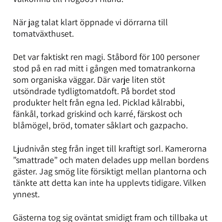
När jag talat klart öppnade vi dörrarna till
tomatväxthuset.
Det var faktiskt ren magi. Ståbord för 100 personer
stod på en rad mitt i gången med tomatrankorna
som organiska väggar. Där varje liten stöt
utsöndrade tydligtomatdoft. På bordet stod
produkter helt från egna led. Picklad kålrabbi,
fänkål, torkad griskind och karré, färskost och
blåmögel, bröd, tomater såklart och gazpacho.
Ljudnivån steg från inget till kraftigt sorl. Kamerorna
”smattrade” och maten delades upp mellan bordens
gäster. Jag smög lite försiktigt mellan plantorna och
tänkte att detta kan inte ha upplevts tidigare. Vilken
ynnest.
Gästerna tog sig oväntat smidigt fram och tillbaka ut