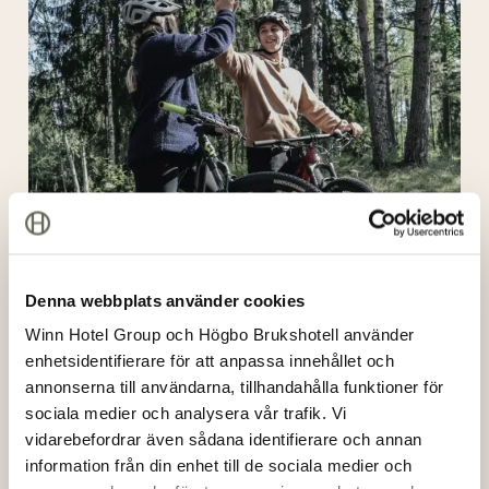
spa
på
Högbo
—
den
perfekta
helgen
för
er
After-bike & spa på Högbo — den perfekta helgen
för er
Denna webbplats använder cookies
5/6/2026
Winn Hotel Group och Högbo Brukshotell använder
enhetsidentifierare för att anpassa innehållet och
Bemästra
annonserna till användarna, tillhandahålla funktioner för
tekniken:
sociala medier och analysera vår trafik. Vi
Högbo
vidarebefordrar även sådana identifierare och annan
MTB
information från din enhet till de sociala medier och