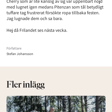
Cherry som är lite känslig av sig var uppenbart nöjd
med lugnet igen medans Pitenzan som tål betydligt
tuffare tag frustrerat försökte ropa tillbaka festen.
Jag lugnade dem och sa bara.
Hej då Frilandet ses nästa vecka.
Författare
Stefan Johansson
Fler inlägg
After-
bike
&