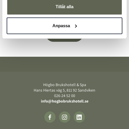
omkring oss, ofta med råvaror från egna odlingar,
Tillåt alla
hagar och förädlingar här i Högbo.
Anpassa
Boka bord
Sidfot
Högbo Brukshotell & Spa
Hans Hiertas väg 5, 811 92 Sandviken
026-24 52 00
info@hogbobrukshotell.se