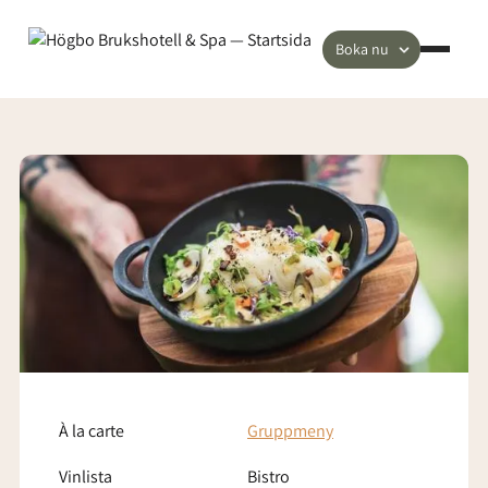
Boka nu
À la carte
Gruppmeny
Vinlista
Bistro