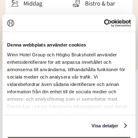
Middag
Bistro & bar
Spabaren
Allergier
Boka bord
Denna webbplats använder cookies
Winn Hotel Group och Högbo Brukshotell använder
enhetsidentifierare för att anpassa innehållet och
annonserna till användarna, tillhandahålla funktioner för
sociala medier och analysera vår trafik. Vi
vidarebefordrar även sådana identifierare och annan
Boka bord
information från din enhet till de sociala medier och
annons- och analysföretag som vi samarbetar med.
Dessa kan i sin tur kombinera informationen med annan
Välkommen att boka bord i vår restaurang. Här
information som du har tillhandahållit eller som de har
väntar en smakupplevelse där säsongens råvaror får
samlat in när du har använt deras tjänster.
stå i centrum. Våra kockar lagar maten med
Visa detaljer
omtanke om både hantverket och naturen runt