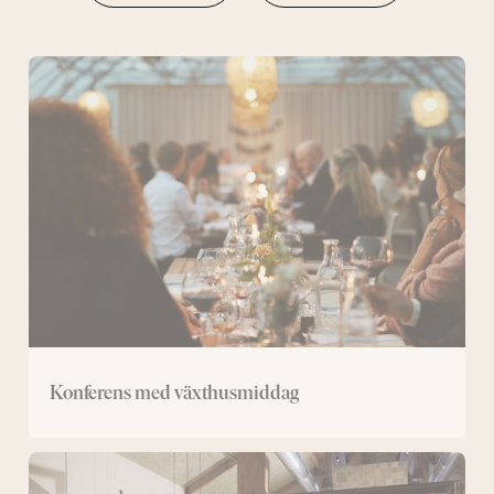
Konferens
med
växthusmiddag
Konferens med växthusmiddag
Spakonferens