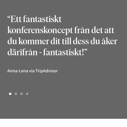
“Ett fantastiskt
“H
konferenskoncept från det att
ko
du kommer dit till dess du åker
k
därifrån - fantastiskt!”
at
pä
Anna-Lena via TripAdvisor
Jos