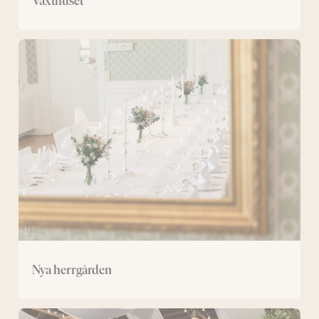
Växthuset
Nya
herrgården
Nya herrgården
Logen