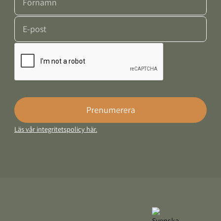
E-post
Google Recaptcha Response
Prenumerera
Läs vår integritetspolicy här.