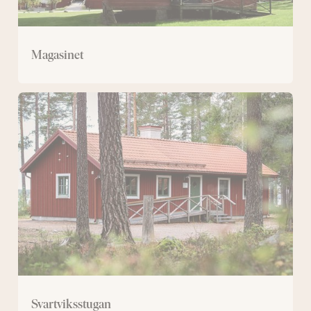
Magasinet
Svartviksstugan
Svartviksstugan