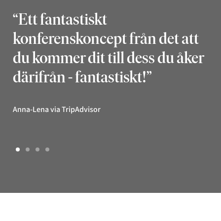
“Ett fantastiskt
“H
konferenskoncept från det att
ko
du kommer dit till dess du åker
k
därifrån - fantastiskt!”
at
pä
Anna-Lena via TripAdvisor
Jos