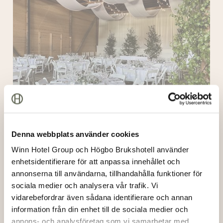
Denna webbplats använder cookies
Logen
Winn Hotel Group och Högbo Brukshotell använder
enhetsidentifierare för att anpassa innehållet och
Träkåtan
annonserna till användarna, tillhandahålla funktioner för
sociala medier och analysera vår trafik. Vi
vidarebefordrar även sådana identifierare och annan
information från din enhet till de sociala medier och
annons- och analysföretag som vi samarbetar med.