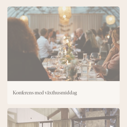
Konferens
med
växthusmiddag
Konferens med växthusmiddag
Spakonferens