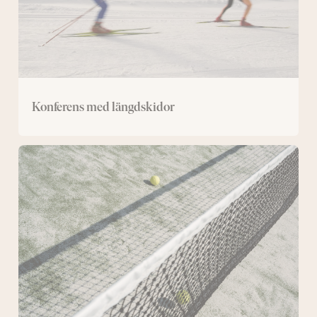
Konferens med längdskidor
Konferens
med
padel