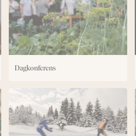
Dagkonferens
Konferens
med
längdskidor