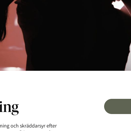
ing
llning och skräddarsyr efter