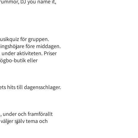
trummor, DJ you name it,
usikquiz för gruppen.
ningshöjare före middagen.
under aktiviteten. Priser
Högbo-butik eller
ets hits till dagensschlager.
e, under och framförallt
väljer själv tema och