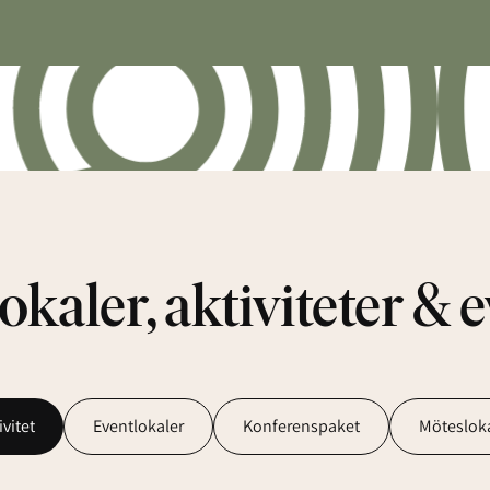
kaler, aktiviteter & 
ivitet
Eventlokaler
Konferenspaket
Möteslok