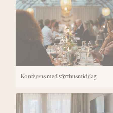
Konferens
med
växthusmiddag
Konferens med växthusmiddag
Konferens
med
övernattning