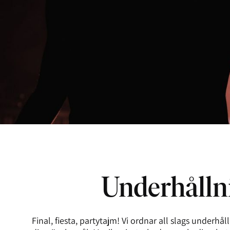
Underhålln
Final, fiesta, partytajm! Vi ordnar all slags underhå