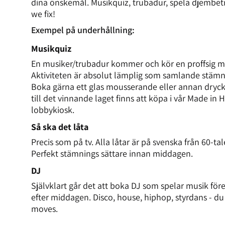
dina önskemål. Musikquiz, trubadur, spela djembe
we fix!
Exempel på underhållning:
Musikquiz
En musiker/trubadur kommer och kör en proffsig m
Aktiviteten är absolut lämplig som samlande stäm
Boka gärna ett glas mousserande eller annan dryck 
till det vinnande laget finns att köpa i vår Made in 
lobbykiosk.
Så ska det låta
Precis som på tv. Alla låtar är på svenska från 60-tal
Perfekt stämnings sättare innan middagen.
DJ
Självklart går det att boka DJ som spelar musik för
efter middagen. Disco, house, hiphop, styrdans - du 
moves.