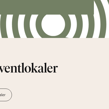
eventlokaler
aler