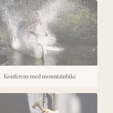
Konferens
med
mountainbike
Konferens med mountainbike
Konferens
med
smide