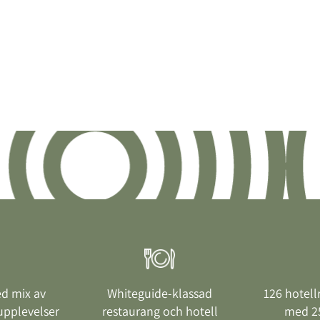
ed mix av
Whiteguide-klassad
126 hotell
upplevelser
restaurang och hotell
med 2