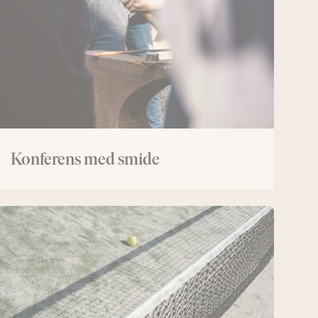
Konferens med smide
Konferens
med
padel